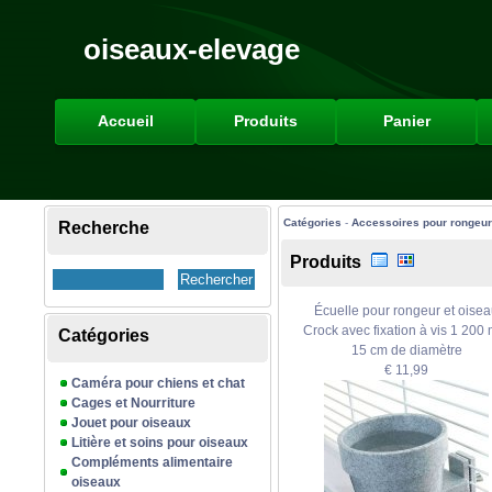
oiseaux-elevage
Accueil
Produits
Panier
Catégories
-
Accessoires pour rongeur
Recherche
Produits
Écuelle pour rongeur et oise
Crock avec fixation à vis 1 200 
Catégories
15 cm de diamètre
€ 11,99
Caméra pour chiens et chat
Cages et Nourriture
Jouet pour oiseaux
Litière et soins pour oiseaux
Compléments alimentaire
oiseaux