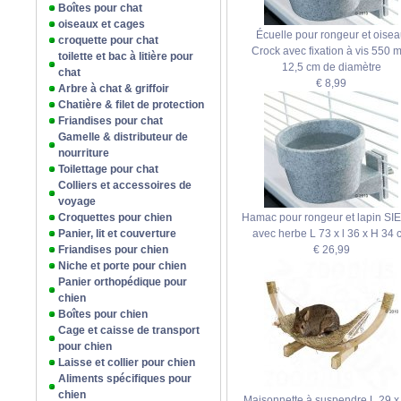
Boîtes pour chat
oiseaux et cages
Écuelle pour rongeur et oise
croquette pour chat
Crock avec fixation à vis 550 
toilette et bac à litière pour
12,5 cm de diamètre
chat
€ 8,99
Arbre à chat & griffoir
Chatière & filet de protection
Friandises pour chat
Gamelle & distributeur de
nourriture
Toilettage pour chat
Colliers et accessoires de
voyage
Croquettes pour chien
Hamac pour rongeur et lapin SI
Panier, lit et couverture
avec herbe L 73 x l 36 x H 34 
Friandises pour chien
€ 26,99
Niche et porte pour chien
Panier orthopédique pour
chien
Boîtes pour chien
Cage et caisse de transport
pour chien
Laisse et collier pour chien
Aliments spécifiques pour
chien
Maisonnette à suspendre L 29 x 