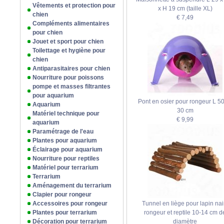
Vêtements et protection pour
x H 19 cm (taille XL)
chien
€ 7,49
Compléments alimentaires
pour chien
Jouet et sport pour chien
Toilettage et hygiène pour
chien
Antiparasitaires pour chien
Nourriture pour poissons
pompe et masses filtrantes
pour aquarium
Pont en osier pour rongeur L 50 
Aquarium
30 cm
Matériel technique pour
€ 9,99
aquarium
Paramétrage de l'eau
Plantes pour aquarium
Éclairage pour aquarium
Nourriture pour reptiles
Matériel pour terrarium
Terrarium
Aménagement du terrarium
Clapier pour rongeur
Accessoires pour rongeur
Tunnel en liège pour lapin nai
Plantes pour terrarium
rongeur et reptile 10-14 cm d
Décoration pour terrarium
diamètre