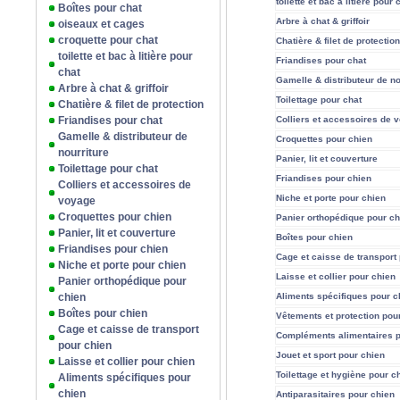
toilette et bac à litière pour 
Boîtes pour chat
Arbre à chat & griffoir
oiseaux et cages
croquette pour chat
Chatière & filet de protection
toilette et bac à litière pour
Friandises pour chat
chat
Gamelle & distributeur de no
Arbre à chat & griffoir
Toilettage pour chat
Chatière & filet de protection
Friandises pour chat
Colliers et accessoires de 
Gamelle & distributeur de
Croquettes pour chien
nourriture
Panier, lit et couverture
Toilettage pour chat
Friandises pour chien
Colliers et accessoires de
Niche et porte pour chien
voyage
Croquettes pour chien
Panier orthopédique pour ch
Panier, lit et couverture
Boîtes pour chien
Friandises pour chien
Cage et caisse de transport
Niche et porte pour chien
Laisse et collier pour chien
Panier orthopédique pour
chien
Aliments spécifiques pour c
Boîtes pour chien
Vêtements et protection pou
Cage et caisse de transport
Compléments alimentaires p
pour chien
Jouet et sport pour chien
Laisse et collier pour chien
Toilettage et hygiène pour c
Aliments spécifiques pour
chien
Antiparasitaires pour chien