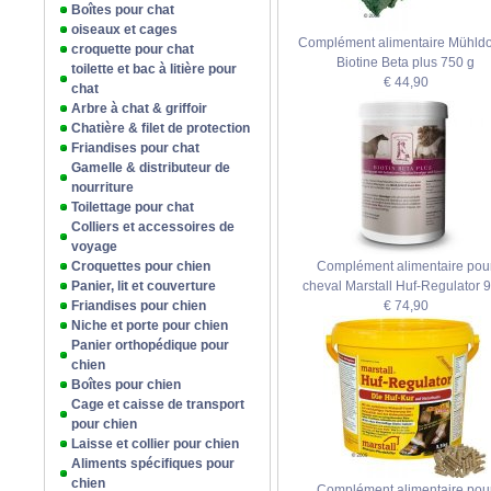
Boîtes pour chat
oiseaux et cages
Complément alimentaire Mühldo
croquette pour chat
Biotine Beta plus 750 g
toilette et bac à litière pour
€ 44,90
chat
Arbre à chat & griffoir
Chatière & filet de protection
Friandises pour chat
Gamelle & distributeur de
nourriture
Toilettage pour chat
Colliers et accessoires de
voyage
Croquettes pour chien
Complément alimentaire pou
Panier, lit et couverture
cheval Marstall Huf-Regulator 9
Friandises pour chien
€ 74,90
Niche et porte pour chien
Panier orthopédique pour
chien
Boîtes pour chien
Cage et caisse de transport
pour chien
Laisse et collier pour chien
Aliments spécifiques pour
chien
Complément alimentaire pou