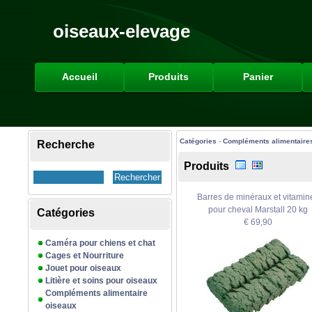
oiseaux-elevage
Accueil
Produits
Panier
Catégories
-
Compléments alimentaire
Recherche
Produits
Barres de minéraux et vitamin
pour cheval Marstall 20 kg
Catégories
€ 69,90
Caméra pour chiens et chat
Cages et Nourriture
Jouet pour oiseaux
Litière et soins pour oiseaux
Compléments alimentaire
oiseaux