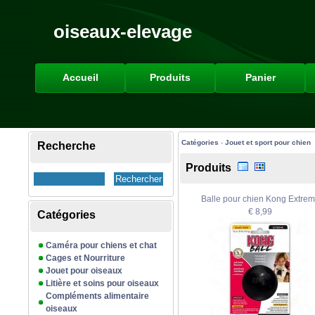
oiseaux-elevage
Accueil
Produits
Panier
Catégories
-
Jouet et sport pour chien
Recherche
Produits
Balle pour chien Kong Extre
€ 8,99
Catégories
Caméra pour chiens et chat
Cages et Nourriture
Jouet pour oiseaux
Litière et soins pour oiseaux
Compléments alimentaire
oiseaux