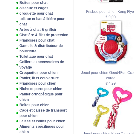
Boîtes pour chat
oiseaux et cages
Frisbee pour chien Kong Flye
croquette pour chat
€ 9,00
toilette et bac à litière pour
chat
Arbre à chat & griffoir
Chatière & filet de protection
Friandises pour chat
Gamelle & distributeur de
nourriture
Toilettage pour chat
Colliers et accessoires de
voyage
Croquettes pour chien
Jouet pour chien Good4Fun Cœu
Panier, lit et couverture
corde
Friandises pour chien
€ 4,99
Niche et porte pour chien
Panier orthopédique pour
chien
Boîtes pour chien
Cage et caisse de transport
pour chien
Laisse et collier pour chien
Aliments spécifiques pour
chien
Jouet pour chien Kong Tails (tai