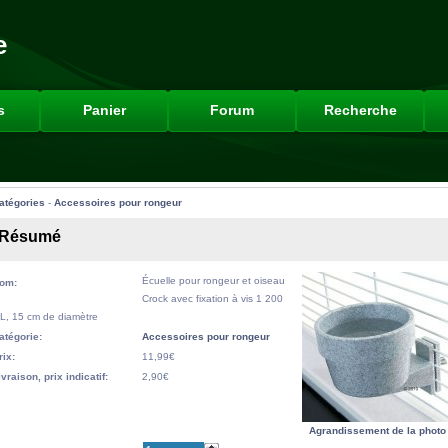
e
s
Panier
Forum
Recherche
atégories
-
Accessoires pour rongeur
Résumé
Écuelle pour rongeur et oiseau
om:
Crock avec fixation à vis 1 200
L, 15 cm de diamètre
atégorie:
Accessoires pour rongeur
rix:
11,99€
ivraison, prix indicatif:
2,90€
Agrandissement de la photo