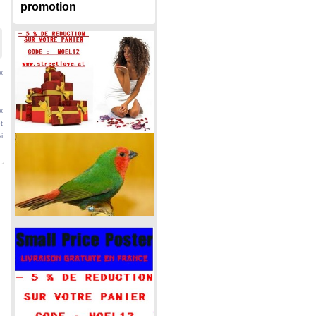
promotion
x
x
t
i