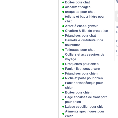
Q
Boîtes pour chat
oiseaux et cages
croquette pour chat
toilette et bac à litière pour
chat
Arbre à chat & griffoir
G
Chatière & filet de protection
b
Friandises pour chat
Gamelle & distributeur de
P
nourriture
b
Toilettage pour chat
d
Colliers et accessoires de
u
voyage
Croquettes pour chien
Panier, lit et couverture
Friandises pour chien
Niche et porte pour chien
Panier orthopédique pour
chien
Boîtes pour chien
Cage et caisse de transport
pour chien
Laisse et collier pour chien
Aliments spécifiques pour
chien