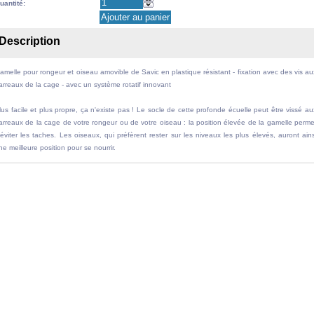
uantité:
Description
amelle pour rongeur et oiseau amovible de Savic en plastique résistant - fixation avec des vis au
arreaux de la cage - avec un système rotatif innovant
lus facile et plus propre, ça n'existe pas ! Le socle de cette profonde écuelle peut être vissé au
arreaux de la cage de votre rongeur ou de votre oiseau : la position élevée de la gamelle perme
'éviter les taches. Les oiseaux, qui préfèrent rester sur les niveaux les plus élevés, auront ains
ne meilleure position pour se nourrir.