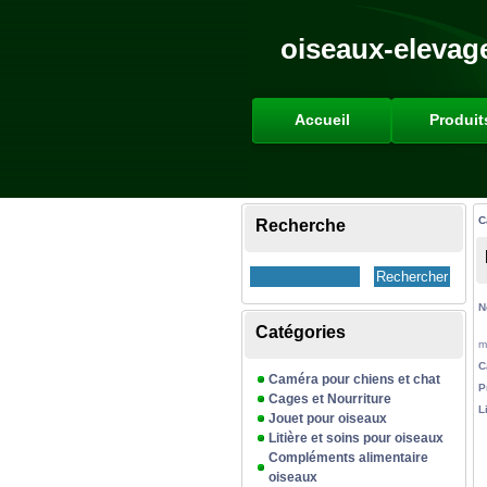
oiseaux-elevag
Accueil
Produit
C
Recherche
N
Catégories
m
C
Caméra pour chiens et chat
P
Cages et Nourriture
L
Jouet pour oiseaux
Litière et soins pour oiseaux
Compléments alimentaire
oiseaux