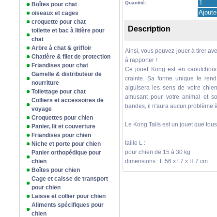
Quantité:
Boîtes pour chat
oiseaux et cages
croquette pour chat
Description
toilette et bac à litière pour
chat
Arbre à chat & griffoir
Ainsi, vous pouvez jouer à tirer av
Chatière & filet de protection
à rapporter !
Friandises pour chat
Ce jouet Kong est en caoutchouc
Gamelle & distributeur de
crainte. Sa forme unique le rend 
nourriture
aiguisera les sens de votre chien
Toilettage pour chat
amusant pour votre animal et so
Colliers et accessoires de
bandes, il n'aura aucun problème 
voyage
Croquettes pour chien
Le Kong Tails est un jouet que tous
Panier, lit et couverture
Friandises pour chien
taille L :
Niche et porte pour chien
pour chien de 15 à 30 kg
Panier orthopédique pour
chien
dimensions : L 56 x l 7 x H 7 cm
Boîtes pour chien
Cage et caisse de transport
pour chien
Laisse et collier pour chien
Aliments spécifiques pour
chien