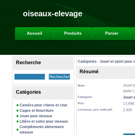
oiseaux-elevage
Accueil
Produits
Panier
Catégories
-
Jouet et sport pour 
Recherche
Résumé
Jouet p
Nom:
(taille L
Catégories
Catégorie:
Jouet e
Prix:
13,99€
Caméra pour chiens et chat
Livraison, prix indicatif:
2,90€
Cages et Nourriture
Jouet pour oiseaux
Litière et soins pour oiseaux
Compléments alimentaire
oiseaux