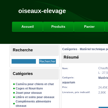
oiseaux-elevage
Accueil
Produits
Panier
Catégories
-
Matériel technique 
Recherche
Résumé
Chauff
Nom:
L : 27,
Catégories
Catégorie:
Matéri
aquarium
Caméra pour chiens et chat
Prix:
24,45€
Cages et Nourriture
Livraison, prix indicatif:
2,90€
Jouet pour oiseaux
Litière et soins pour oiseaux
Compléments alimentaire
oiseaux