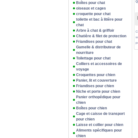
Q
Boîtes pour chat
oiseaux et cages
croquette pour chat
toilette et bac à litière pour
chat
Arbre à chat & griffoir
C
Chatière & filet de protection
s
Friandises pour chat
p
Gamelle & distributeur de
nourriture
Toilettage pour chat
Colliers et accessoires de
voyage
Croquettes pour chien
Panier, lit et couverture
Friandises pour chien
Niche et porte pour chien
Panier orthopédique pour
chien
Boîtes pour chien
Cage et caisse de transport
pour chien
Laisse et collier pour chien
Aliments spécifiques pour
chien