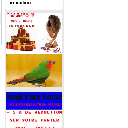
promotion
t
s