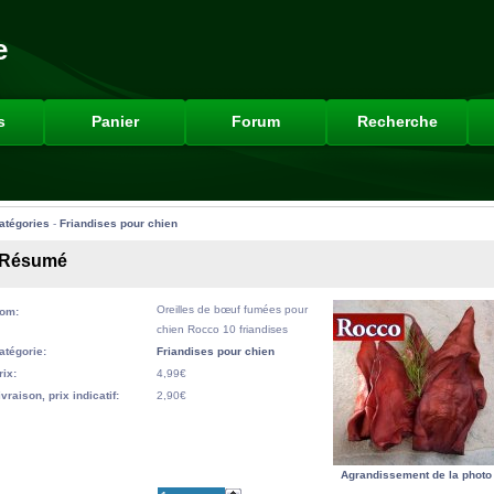
e
s
Panier
Forum
Recherche
atégories
-
Friandises pour chien
Résumé
Oreilles de bœuf fumées pour
om:
chien Rocco 10 friandises
atégorie:
Friandises pour chien
rix:
4,99€
ivraison, prix indicatif:
2,90€
Agrandissement de la photo