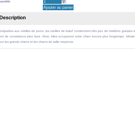
uantité:
Description
omparées aux oreilles de porcs, les oreilles de bœuf contiennent très peu de matières grasses e
ont de consistance plus dure. Ainsi, elles occuperont votre chien encore plus longtemps. Idéale
our les grands chiens et les chiens de taille moyenne.