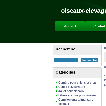
oiseaux-elevag
Accueil
Produit
C
Recherche
N
Catégories
C
P
Caméra pour chiens et chat
L
Cages et Nourriture
Jouet pour oiseaux
Litière et soins pour oiseaux
Compléments alimentaire
oiseaux